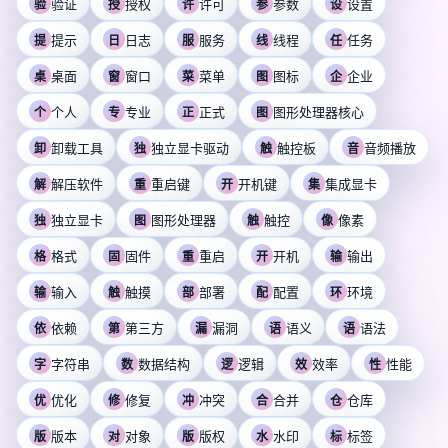
验证
授权
许可
参数
设置
验
授
许
参
设
提示
日志
服务
线程
任务
提
日
服
线
任
桌面
窗口
菜单
图标
企业
桌
窗
菜
图
企
个人
专业
正式
图形处理器核心
个
专
正
图
卸载工具
独立显卡驱动
触控板
音频播放
卸
独
触
音
解压软件
重启键
开机键
集成显卡
解
重
开
集
独立显卡
图形处理器
触控
像素
独
图
触
像
格式
固件
重启
开机
输出
格
固
重
开
输
输入
触摸
部署
配置
环境
输
触
部
配
环
依赖
第三方
漏洞
语义
语法
依
第
漏
语
语
字符串
数据结构
逻辑
效率
性能
字
数
逻
效
性
优化
修复
冲突
合并
仓库
优
修
冲
合
仓
版本
对象
版权
水印
标签
版
对
版
水
标