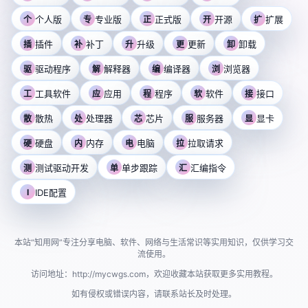
个人版
专业版
正式版
开源
扩展
个
专
正
开
扩
插件
补丁
升级
更新
卸载
插
补
升
更
卸
驱动程序
解释器
编译器
浏览器
驱
解
编
浏
工具软件
应用
程序
软件
接口
工
应
程
软
接
散热
处理器
芯片
服务器
显卡
散
处
芯
服
显
硬盘
内存
电脑
拉取请求
硬
内
电
拉
测试驱动开发
单步跟踪
汇编指令
测
单
汇
I
IDE配置
本站“知用网”专注分享电脑、软件、网络与生活常识等实用知识，仅供学习交
流使用。
访问地址：http://mycwgs.com，欢迎收藏本站获取更多实用教程。
如有侵权或错误内容，请联系站长及时处理。