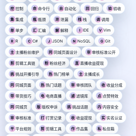
控制
命令行
自动化
回归
验收
控
命
自
回
验
集成
瓶颈
泄漏
栈
调用
集
瓶
泄
栈
调
IDE
Vim
单步
汇编
解释
I
V
单
汇
解
R
C#
JSON
NoSQL
Git
R
C
J
N
G
主播粉丝维护
同城页面设计
审核标准公开
主
同
审
剪辑工具链
粉丝经济
直播收益提现
剪
粉
直
挑战开播引导
热门榜单
主播成长
挑
热
主
同城页面
热门话题
审核团队
收益分成
同
热
审
收
带货技巧
电商直播
滤镜库
点赞特效
带
电
滤
点
同城页
版权申诉
挑战话题
内容安全
同
版
挑
内
审核标准
打赏记录
收益提现
实名认证
审
打
收
实
平台规则
剪辑工具
作品集
私信箱
平
剪
作
私