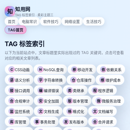
知用网
知
TAG 标签索引 · 柔彩主题三
首页
电脑常识
软件技巧
网络设置
生活技巧
TAG首页
TAG 标签索引
以下为当前站点中，文章标题里实际出现过的 TAG 关键词，点击可查看
对应的相关文章列表。
C
CSS动画
N
NoSQL查询
移动开发
依赖关系
移
依
语义分析
字符串转换
仓库操作
维护成本
语
字
仓
维
接口调用
编译错误
类继承
程序逻辑
接
编
类
程
合规审计
安全加固
版本管理
微服务治理
合
安
版
微
监控系统
文档生成
格式化
文档编写
监
文
格
文
库管理
事务处理
发布版本
合并请求
库
事
发
合