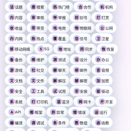
话题
搜索
热门榜
合作
机构
话
搜
热
合
机
内容
审核
举报
封号
打赏
内
审
举
封
打
收益
带货
电商
物联网
公网
收
带
电
物
公
内网
热点
覆盖
信号
卫星
内
热
覆
信
卫
5G
移动网络
5
地址
同步
恢复
移
地
同
恢
备份
维护
测试
设计
办公
备
维
测
设
办
游戏
社交
聊天
邮件
音频
游
社
聊
邮
音
文档
文件
解压
解密
加密
文
文
解
解
加
安全
工具
试用
安装
驱动
安
工
试
安
驱
系统
打印机
蓝牙
网卡
开发
系
打
蓝
网
开
API
A
框架
异常
错误
运行
框
异
错
运
编译
调试
条件
数组
函数
编
调
条
数
函