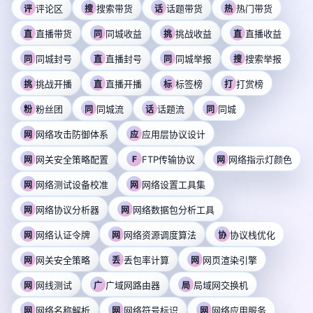
评论区
搜索带货
话题带货
热门带货
评
搜
话
热
直播带货
同城收益
挑战收益
直播收益
直
同
挑
直
同城封号
直播封号
同城举报
搜索举报
同
直
同
搜
挑战开播
直播开播
标签榜
打赏榜
挑
直
标
打
粉丝团
同城流
话题流
同城
粉
同
话
同
网络攻击防御体系
应用层协议设计
网
应
网关安全策略配置
F
FTP传输协议
网络指示灯颜色
网
网
网络测试设备校准
网络设置工具集
网
网
网络协议分析器
网络数据包分析工具
网
网
网络认证令牌
网络资源调度算法
协议栈优化
网
网
协
网关安全策略
丢包率计算
网页渲染引擎
网
丢
网
网线测试
广域网路由器
局域网交换机
网
广
局
网络名称解析
网络符号标识
网络应用服务
网
网
网