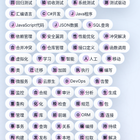
回归测试
验收测试
系统测试
测试驱动
回
验
系
测
汇编语言
C
C#开发
J
Java程序
汇
J
JavaScript代码
J
JSON数据
S
SQL查询
依赖管理
安全漏洞
性能优化
冲突解决
依
安
性
冲
合并冲突
仓库管理
接口定义
函数调用
合
仓
接
函
虚拟化
学习
智能
人工
移动
虚
学
智
人
移
类
迁移
加固
执行
编写
类
迁
加
执
编
DevOps
微服务
云原生
D
告警
微
云
告
监控
合规
审计
分析
生成
监
合
审
分
生
重构
化
检查
规范
包
重
化
检
规
包
ORM
管理
库
前端
O
连接
管
库
前
连
事务
查询
关系
编排
持续
事
查
关
编
持
构建
发布
本地
拉取
解决
构
发
本
拉
解