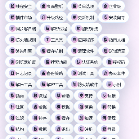
线程安全
桌面壁纸
菜单选项
企业级
线
桌
菜
企
插件市场
升级路径
更新机制
安装向导
插
升
更
安
同步客户端
解密过程
加密算法
同
解
加
防火墙规则
工具集
应用程序
指南文档
防
工
应
指
渲染引擎
缓存机制
清理软件
逻辑运算
渲
缓
清
逻
浏览器扩展
搜索功能
认证系统
授权码
浏
搜
认
授
日志记录
备份策略
测试工具
办公套件
日
备
测
办
解压工具
解密工具
防火墙软件
示例
解
解
防
示
指南
教程
帮助
支持
反馈
指
教
帮
支
反
社区
虚拟
模拟
渲染
转换
社
虚
模
渲
转
过滤
排序
缓存
加速
清理
过
排
缓
加
清
结构
数据
退出
注册
登录
结
数
退
注
登