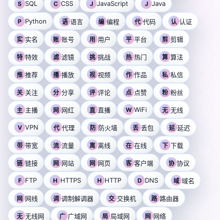
SQL
CSS
JavaScript
Java
S
C
J
J
Python
P
语言
编程
代码
认证
语
编
代
认
实名
账号
用户
平台
剪辑
实
账
用
平
剪
特效
滤镜
挑战
热门
算法
特
滤
挑
热
算
推荐
播放
视频
作品
私信
推
播
视
作
私
关注
分享
评论
点赞
粉丝
关
分
评
点
粉
WiFi
主播
网红
直播
W
无线
主
网
直
无
VPN
V
代理
防火墙
丢包
延迟
代
防
丢
延
带宽
流量
离线
在线
下载
带
流
离
在
下
链接
网站
网页
客户端
协议
链
网
网
客
协
FTP
HTTPS
HTTP
DNS
F
H
H
D
域名
域
网线
调制解调器
交换机
路由器
网
调
交
路
无线网
广域网
局域网
网络
无
广
局
网