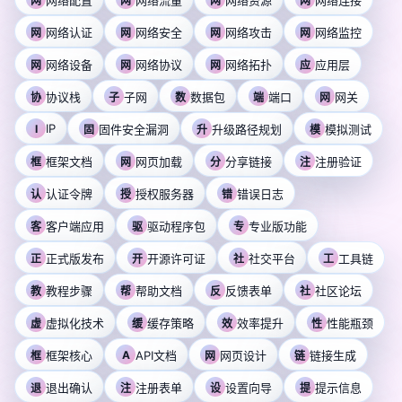
网
网
网
网
网络认证
网络安全
网络攻击
网络监控
网
网
网
网
网络设备
网络协议
网络拓扑
应用层
网
网
网
应
协议栈
子网
数据包
端口
网关
协
子
数
端
网
IP
I
固件安全漏洞
升级路径规划
模拟测试
固
升
模
框架文档
网页加载
分享链接
注册验证
框
网
分
注
认证令牌
授权服务器
错误日志
认
授
错
客户端应用
驱动程序包
专业版功能
客
驱
专
正式版发布
开源许可证
社交平台
工具链
正
开
社
工
教程步骤
帮助文档
反馈表单
社区论坛
教
帮
反
社
虚拟化技术
缓存策略
效率提升
性能瓶颈
虚
缓
效
性
框架核心
A
API文档
网页设计
链接生成
框
网
链
退出确认
注册表单
设置向导
提示信息
退
注
设
提