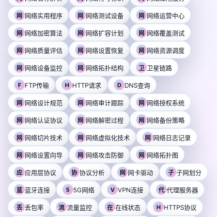
网络实用程序
网络测试设备
网络运营中心
网
网
网
网络加密算法
网络扩容计划
网络覆盖测试
网
网
网
网络质量评估
网络设置恢复
网络资源调度
网
网
网
网络设备监控
网络拓扑结构
卫星链路
网
网
卫
F
FTP传输
H
HTTP请求
D
DNS查询
网络设计规范
网络审计跟踪
网络授权系统
网
网
网
网络认证协议
网络解密过程
网络备份策略
网
网
网
网络切片技术
网络虚拟化技术
网络日志记录
网
网
网
网络设置向导
网络攻击防御
网络拓扑图
网
网
网
应用层协议
协议分析
网卡驱动
子网划分
应
协
网
子
蓝牙连接
5
5G网络
V
VPN连接
代理服务器
蓝
代
丢包率
流量监控
在线状态
H
HTTPS协议
丢
流
在